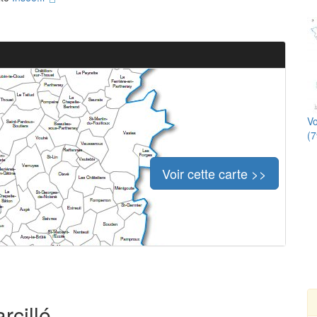
Vo
(7
Voir cette carte >>
rcillé