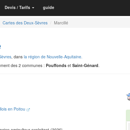
Devis / Tarifs
guide
Cartes des Deux-Sèvres
Marcillé
é
Sèvres
, dans
la région de Nouvelle-Aquitaine.
pement des 2 communes :
Pouffonds
et
Saint-Génard
.
ois en Poitou
ncien agriculteur exploitant
(2026)