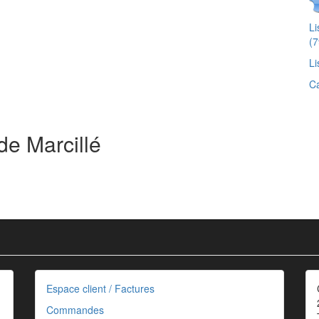
L
(7
Li
Ca
de Marcillé
Espace client / Factures
Commandes