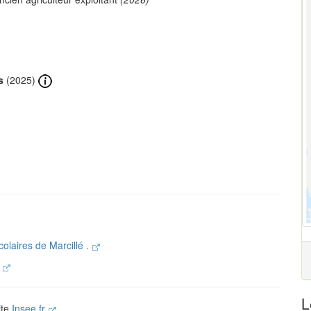
s
(2025)
colaires de Marcillé .
.
L
ite
Insee.fr