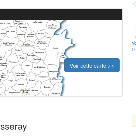
Vo
(7
Voir cette carte >>
usseray