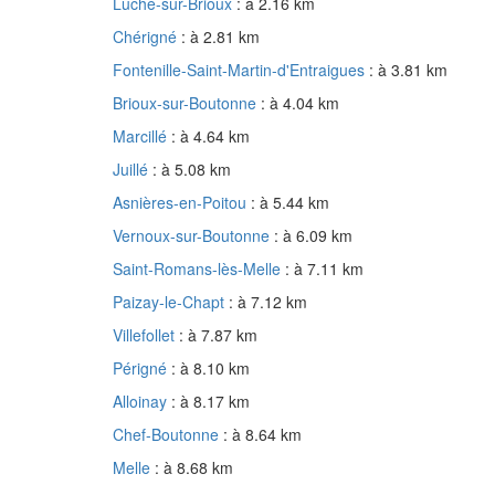
Luché-sur-Brioux
: à 2.16 km
Chérigné
: à 2.81 km
Fontenille-Saint-Martin-d'Entraigues
: à 3.81 km
Brioux-sur-Boutonne
: à 4.04 km
Marcillé
: à 4.64 km
Juillé
: à 5.08 km
Asnières-en-Poitou
: à 5.44 km
Vernoux-sur-Boutonne
: à 6.09 km
Saint-Romans-lès-Melle
: à 7.11 km
Paizay-le-Chapt
: à 7.12 km
Villefollet
: à 7.87 km
Périgné
: à 8.10 km
Alloinay
: à 8.17 km
Chef-Boutonne
: à 8.64 km
Melle
: à 8.68 km