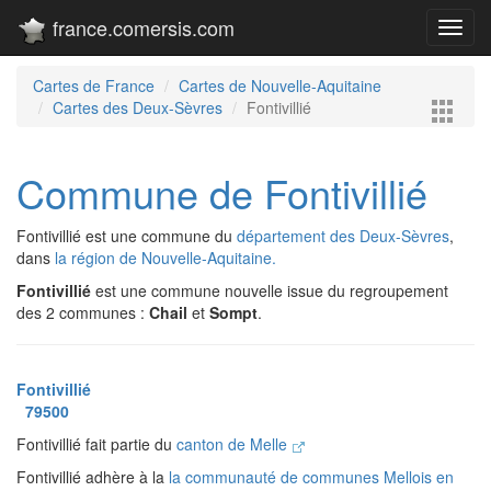
france.comersis.com
Toggl
navig
Cartes de France
Cartes de Nouvelle-Aquitaine
Cartes des Deux-Sèvres
Fontivillié
Commune de Fontivillié
Fontivillié est une commune du
département des Deux-Sèvres
,
dans
la région de Nouvelle-Aquitaine.
Fontivillié
est une commune nouvelle issue du regroupement
des 2 communes :
Chail
et
Sompt
.
Fontivillié
79500
Fontivillié fait partie du
canton de Melle
Fontivillié adhère à la
la communauté de communes Mellois en