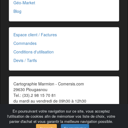
Géo-Market
Blog
Espace client / Factures
Commandes
Conditions d'utilisation
Devis / Tarifs
Cartographie Marmion - Comersis.com
29630 Plougasnou
Tel.: (33).2 98 15 70 81
du mardi au vendredi de 09h30 à 12h30
Siret : 387 676 828 00057
En poursuivant votre navigation sur ce site, vous acceptez
Contact
l'utilisation de cookies afin de mémoriser vos liste de choix, votre
panier d'achat et vous garantir la meilleure navigation possible.