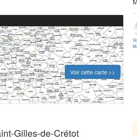
M
Vo
Ma
Voir cette carte >>
int-Gilles-de-Crétot