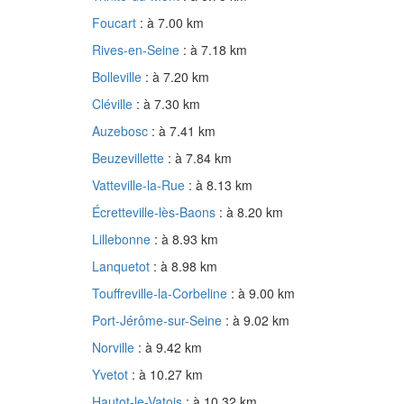
Foucart
: à 7.00 km
Rives-en-Seine
: à 7.18 km
Bolleville
: à 7.20 km
Cléville
: à 7.30 km
Auzebosc
: à 7.41 km
Beuzevillette
: à 7.84 km
Vatteville-la-Rue
: à 8.13 km
Écretteville-lès-Baons
: à 8.20 km
Lillebonne
: à 8.93 km
Lanquetot
: à 8.98 km
Touffreville-la-Corbeline
: à 9.00 km
Port-Jérôme-sur-Seine
: à 9.02 km
Norville
: à 9.42 km
Yvetot
: à 10.27 km
Hautot-le-Vatois
: à 10.32 km