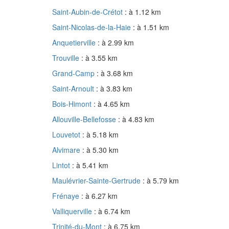
Saint-Aubin-de-Crétot
: à 1.12 km
Saint-Nicolas-de-la-Haie
: à 1.51 km
Anquetierville
: à 2.99 km
Trouville
: à 3.55 km
Grand-Camp
: à 3.68 km
Saint-Arnoult
: à 3.83 km
Bois-Himont
: à 4.65 km
Allouville-Bellefosse
: à 4.83 km
Louvetot
: à 5.18 km
Alvimare
: à 5.30 km
Lintot
: à 5.41 km
Maulévrier-Sainte-Gertrude
: à 5.79 km
Frénaye
: à 6.27 km
Valliquerville
: à 6.74 km
Trinité-du-Mont
: à 6.75 km