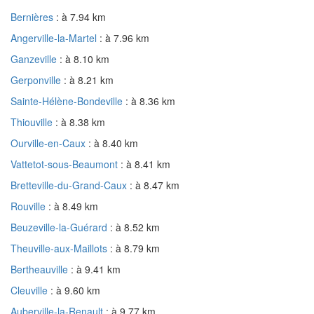
Bernières
: à 7.94 km
Angerville-la-Martel
: à 7.96 km
Ganzeville
: à 8.10 km
Gerponville
: à 8.21 km
Sainte-Hélène-Bondeville
: à 8.36 km
Thiouville
: à 8.38 km
Ourville-en-Caux
: à 8.40 km
Vattetot-sous-Beaumont
: à 8.41 km
Bretteville-du-Grand-Caux
: à 8.47 km
Rouville
: à 8.49 km
Beuzeville-la-Guérard
: à 8.52 km
Theuville-aux-Maillots
: à 8.79 km
Bertheauville
: à 9.41 km
Cleuville
: à 9.60 km
Auberville-la-Renault
: à 9.77 km