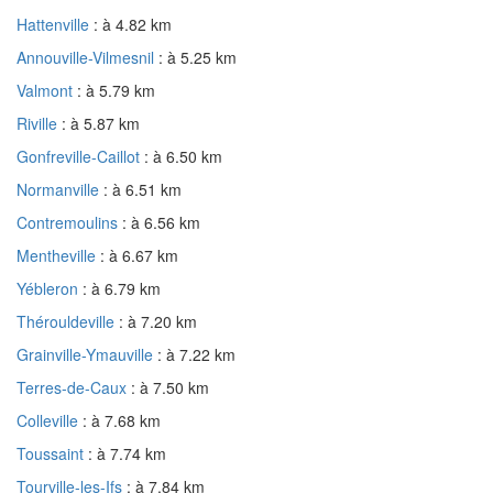
Hattenville
: à 4.82 km
Annouville-Vilmesnil
: à 5.25 km
Valmont
: à 5.79 km
Riville
: à 5.87 km
Gonfreville-Caillot
: à 6.50 km
Normanville
: à 6.51 km
Contremoulins
: à 6.56 km
Mentheville
: à 6.67 km
Yébleron
: à 6.79 km
Thérouldeville
: à 7.20 km
Grainville-Ymauville
: à 7.22 km
Terres-de-Caux
: à 7.50 km
Colleville
: à 7.68 km
Toussaint
: à 7.74 km
Tourville-les-Ifs
: à 7.84 km