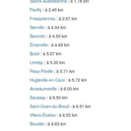
Sainte-Austreberthe
: à 1.78 km
Pavilly
: à 2.45 km
Fresquiennes
: à 2.67 km
Sierville
: à 4.04 km
Barentin
: à 4.50 km
Émanville
: à 4.69 km
Butot
: à 5.07 km
Limésy
: à 5.30 km
Pissy-Pôville
: à 5.71 km
Hugleville-en-Caux
: à 5.72 km
Anceaumeville
: à 6.00 km
Saussay
: à 6.50 km
Saint-Ouen-du-Breuil
: à 6.51 km
Villers-Écalles
: à 6.53 km
Bouville
: à 6.63 km