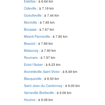
Eslettes
: à 6.64 km
Cideville
: à 7.19 km
Gueutteville
: à 7.44 km
Montville
: à 7.65 km
Bocasse
: à 7.67 km
Mesnil-Panneville
: à 7.80 km
Beautot
: à 7.89 km
Malaunay
: à 7.90 km
Roumare
: à 7.97 km
Ectot-l'Auber
: à 8.23 km
Ancretiéville-Saint-Victor
: à 8.49 km
Blacqueville
: à 8.50 km
Saint-Jean-du-Cardonnay
: à 9.00 km
Varneville-Bretteville
: à 9.06 km
Houlme
: à 9.08 km