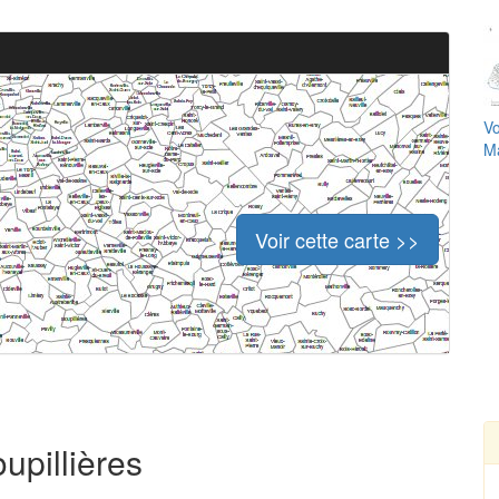
Vo
Ma
Voir cette carte >>
upillières