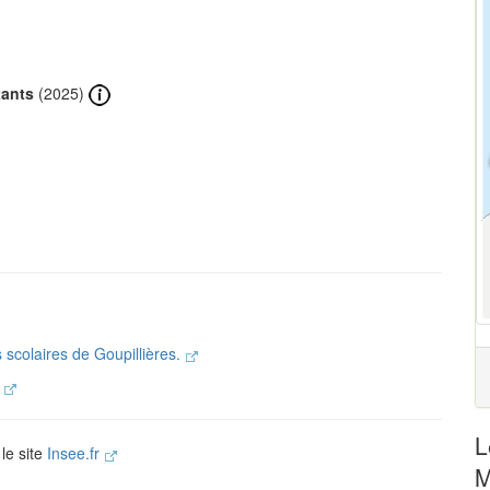
tants
(2025)
.
s scolaires de Goupillières.
.
L
 le site
Insee.fr
M