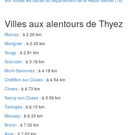
Voir toutes les cartes du département de la Haute-Savoie (74)
Villes aux alentours de Thyez
Marnaz
: à 2.29 km
Marignier
: à 2.43 km
Vougy
: à 2.81 km
Scionzier
: à 3.18 km
Mont-Saxonnex
: à 4.18 km
Châtillon-sur-Cluses
: à 4.54 km
Cluses
: à 4.73 km
Nancy-sur-Cluses
: à 5.56 km
Taninges
: à 6.15 km
Mieussy
: à 6.33 km
Brizon
: à 7.02 km
Ayse
: à 7.02 km