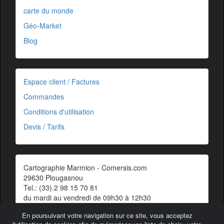
carte du monde
Géo-Market
Blog
Espace client / Factures
Commandes
Conditions d'utilisation
Devis / Tarifs
Cartographie Marmion - Comersis.com
29630 Plougasnou
Tel.: (33).2 98 15 70 81
du mardi au vendredi de 09h30 à 12h30
Siret : 387 676 828 00057
En poursuivant votre navigation sur ce site, vous acceptez
Contact