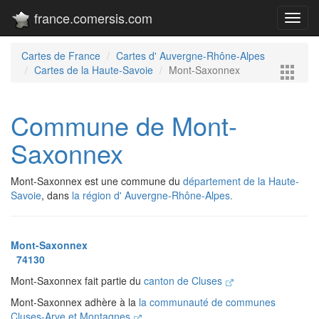
france.comersis.com
Toggl
navig
Cartes de France
Cartes d' Auvergne-Rhône-Alpes
Cartes de la Haute-Savoie
Mont-Saxonnex
Commune de Mont-
Saxonnex
Mont-Saxonnex est une commune du
département de la Haute-
Savoie
, dans
la région d' Auvergne-Rhône-Alpes.
Mont-Saxonnex
74130
Mont-Saxonnex fait partie du
canton de Cluses
Mont-Saxonnex adhère à la
la communauté de communes
Cluses-Arve et Montagnes