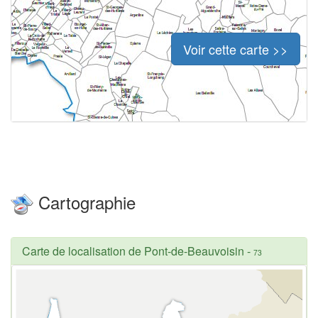
Voir cette carte >>
Cartographie
Carte de localisation de Pont-de-Beauvoisin
-
73