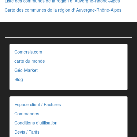
Liste des communes de la région d' Auvergne-Rhône-Alpes
Carte des communes de la région d' Auvergne-Rhône-Alpes
Comersis.com
carte du monde
Géo-Market
Blog
Espace client / Factures
Commandes
Conditions d'utilisation
Devis / Tarifs