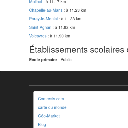
Molinet
: à 11.17 km
Chapelle-au-Mans
: à 11.23 km
Paray-le-Monial
: à 11.33 km
Saint-Agnan
: à 11.82 km
Volesvres
: à 11.90 km
Établissements scolaires
Ecole primaire
- Public
Comersis.com
carte du monde
Géo-Market
Blog