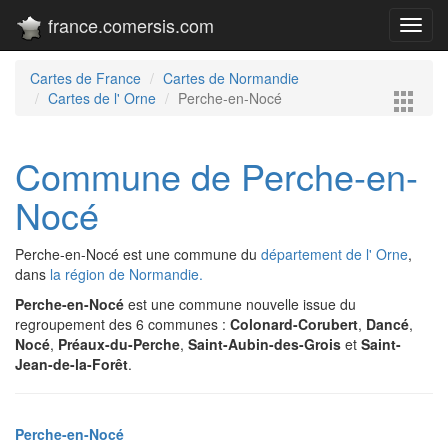
france.comersis.com
Toggl
navig
Cartes de France
Cartes de Normandie
Cartes de l' Orne
Perche-en-Nocé
Commune de Perche-en-
Nocé
Perche-en-Nocé est une commune du
département de l' Orne
,
dans
la région de Normandie.
Perche-en-Nocé
est une commune nouvelle issue du
regroupement des 6 communes :
Colonard-Corubert
,
Dancé
,
Nocé
,
Préaux-du-Perche
,
Saint-Aubin-des-Grois
et
Saint-
Jean-de-la-Forêt
.
Perche-en-Nocé