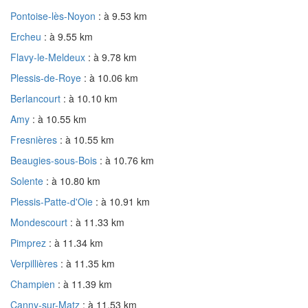
Pontoise-lès-Noyon
: à 9.53 km
Ercheu
: à 9.55 km
Flavy-le-Meldeux
: à 9.78 km
Plessis-de-Roye
: à 10.06 km
Berlancourt
: à 10.10 km
Amy
: à 10.55 km
Fresnières
: à 10.55 km
Beaugies-sous-Bois
: à 10.76 km
Solente
: à 10.80 km
Plessis-Patte-d'Oie
: à 10.91 km
Mondescourt
: à 11.33 km
Pimprez
: à 11.34 km
Verpillières
: à 11.35 km
Champien
: à 11.39 km
Canny-sur-Matz
: à 11.53 km