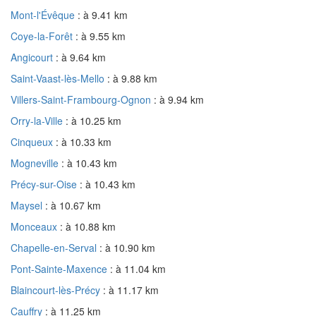
Mont-l'Évêque
: à 9.41 km
Coye-la-Forêt
: à 9.55 km
Angicourt
: à 9.64 km
Saint-Vaast-lès-Mello
: à 9.88 km
Villers-Saint-Frambourg-Ognon
: à 9.94 km
Orry-la-Ville
: à 10.25 km
Cinqueux
: à 10.33 km
Mogneville
: à 10.43 km
Précy-sur-Oise
: à 10.43 km
Maysel
: à 10.67 km
Monceaux
: à 10.88 km
Chapelle-en-Serval
: à 10.90 km
Pont-Sainte-Maxence
: à 11.04 km
Blaincourt-lès-Précy
: à 11.17 km
Cauffry
: à 11.25 km