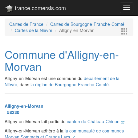
france.comersis.com
Toggl
navig
Cartes de France
Cartes de Bourgogne-Franche-Comté
Cartes de la Nièvre
Alligny-en-Morvan
Commune d'Alligny-en-
Morvan
Alligny-en-Morvan est une commune du
département de la
Nièvre
, dans
la région de Bourgogne-Franche-Comté.
Alligny-en-Morvan
58230
Alligny-en-Morvan fait partie du
canton de Château-Chinon
Alligny-en-Morvan adhère à la
la communauté de communes
Morvan Sommets et Grands Lacs