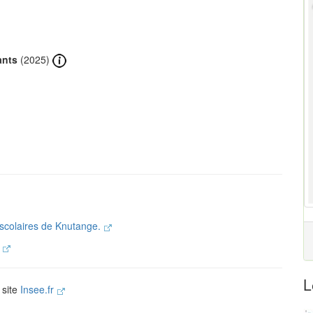
ants
(2025)
 scolaires de Knutange.
.
L
 site
Insee.fr