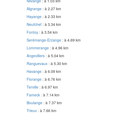
Nilvange
: à 1.03 km
Algrange
: à 2.27 km
Hayange
: à 2.33 km
Neufchef
: à 3.34 km
Fontoy
: à 3.54 km
Serémange-Erzange
: à 4.69 km
Lommerange
: à 4.96 km
Angevillers
: à 5.04 km
Ranguevaux
: à 5.30 km
Havange
: à 6.09 km
Florange
: à 6.76 km
Terville
: à 6.97 km
Fameck
: à 7.14 km
Boulange
: à 7.37 km
Trieux
: à 7.66 km