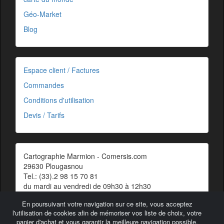
Géo-Market
Blog
Espace client / Factures
Commandes
Conditions d'utilisation
Devis / Tarifs
Cartographie Marmion - Comersis.com
29630 Plougasnou
Tel.: (33).2 98 15 70 81
du mardi au vendredi de 09h30 à 12h30
Siret : 387 676 828 00057
En poursuivant votre navigation sur ce site, vous acceptez
Contact
l'utilisation de cookies afin de mémoriser vos liste de choix, votre
panier d'achat et vous garantir la meilleure navigation possible.