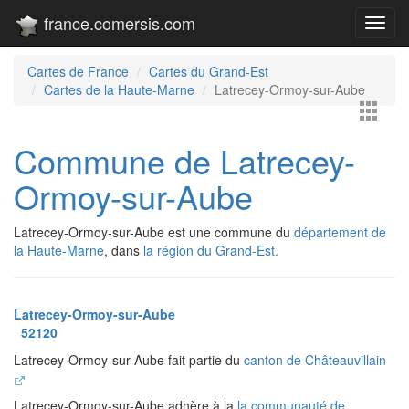
france.comersis.com
Toggl
navig
Cartes de France
Cartes du Grand-Est
Cartes de la Haute-Marne
Latrecey-Ormoy-sur-Aube
Commune de Latrecey-
Ormoy-sur-Aube
Latrecey-Ormoy-sur-Aube est une commune du
département de
la Haute-Marne
, dans
la région du Grand-Est.
Latrecey-Ormoy-sur-Aube
52120
Latrecey-Ormoy-sur-Aube fait partie du
canton de Châteauvillain
Latrecey-Ormoy-sur-Aube adhère à la
la communauté de