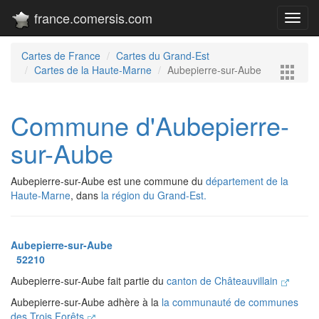
france.comersis.com
Toggl
navig
Cartes de France
Cartes du Grand-Est
Cartes de la Haute-Marne
Aubepierre-sur-Aube
Commune d'Aubepierre-
sur-Aube
Aubepierre-sur-Aube est une commune du
département de la
Haute-Marne
, dans
la région du Grand-Est.
Aubepierre-sur-Aube
52210
Aubepierre-sur-Aube fait partie du
canton de Châteauvillain
Aubepierre-sur-Aube adhère à la
la communauté de communes
des Trois Forêts