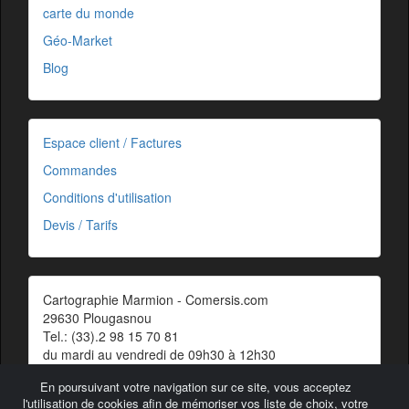
carte du monde
Géo-Market
Blog
Espace client / Factures
Commandes
Conditions d'utilisation
Devis / Tarifs
Cartographie Marmion - Comersis.com
29630 Plougasnou
Tel.: (33).2 98 15 70 81
du mardi au vendredi de 09h30 à 12h30
Siret : 387 676 828 00057
En poursuivant votre navigation sur ce site, vous acceptez
Contact
l'utilisation de cookies afin de mémoriser vos liste de choix, votre