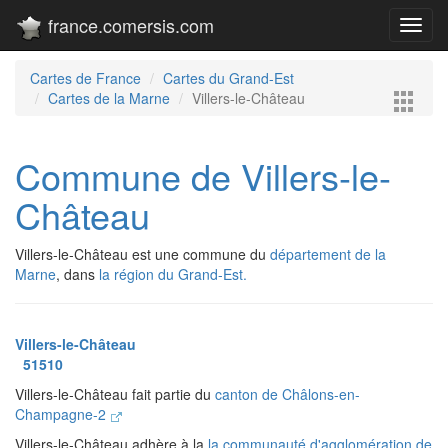
france.comersis.com
Toggl
navig
Cartes de France
Cartes du Grand-Est
Cartes de la Marne
Villers-le-Château
Commune de Villers-le-
Château
Villers-le-Château est une commune du
département de la
Marne
, dans
la région du Grand-Est.
Villers-le-Château
51510
Villers-le-Château fait partie du
canton de Châlons-en-
Champagne-2
Villers-le-Château adhère à la
la communauté d'agglomération de