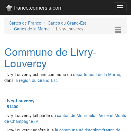
france.comersis.com
Toggl
navig
Cartes de France
Cartes du Grand-Est
Cartes de la Marne
Livry-Louvercy
Commune de Livry-
Louvercy
Livry-Louvercy est une commune du
département de la Marne
,
dans
la région du Grand-Est.
Livry-Louvercy
51400
Livry-Louvercy fait partie du
canton de Mourmelon-Vesle et Monts
de Champagne
Livry-Louvercy adhère à la
la communauté d'agglomération de