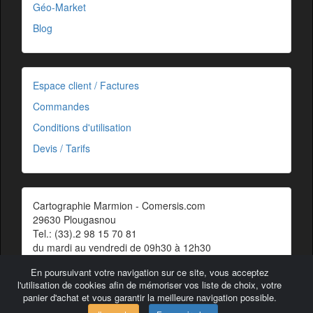
Géo-Market
Blog
Espace client / Factures
Commandes
Conditions d'utilisation
Devis / Tarifs
Cartographie Marmion - Comersis.com
29630 Plougasnou
Tel.: (33).2 98 15 70 81
du mardi au vendredi de 09h30 à 12h30
Siret : 387 676 828 00057
En poursuivant votre navigation sur ce site, vous acceptez
Contact
l'utilisation de cookies afin de mémoriser vos liste de choix, votre
panier d'achat et vous garantir la meilleure navigation possible.