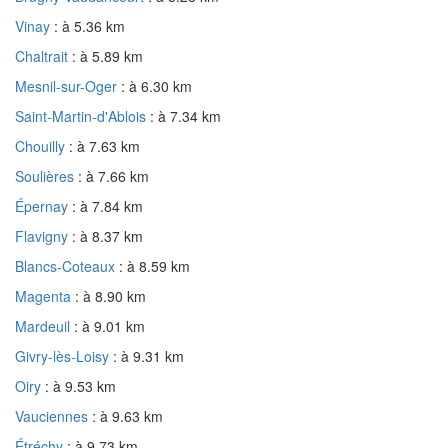
Vinay
: à 5.36 km
Chaltrait
: à 5.89 km
Mesnil-sur-Oger
: à 6.30 km
Saint-Martin-d'Ablois
: à 7.34 km
Chouilly
: à 7.63 km
Soulières
: à 7.66 km
Épernay
: à 7.84 km
Flavigny
: à 8.37 km
Blancs-Coteaux
: à 8.59 km
Magenta
: à 8.90 km
Mardeuil
: à 9.01 km
Givry-lès-Loisy
: à 9.31 km
Oiry
: à 9.53 km
Vauciennes
: à 9.63 km
Étréchy
: à 9.73 km