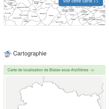
Voir cette carte >>
Cartographie
Carte de localisation de Blaise-sous-Arzillières
-
51