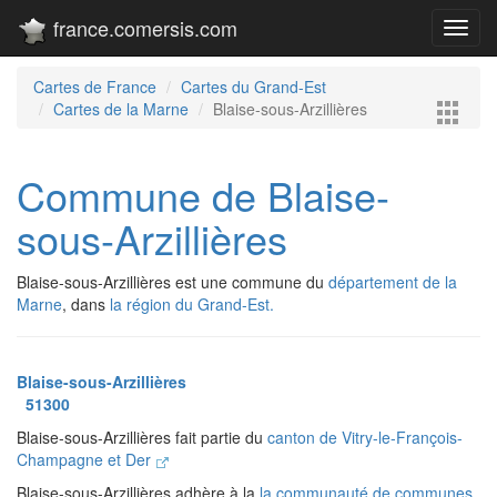
france.comersis.com
Toggl
navig
Cartes de France
Cartes du Grand-Est
Cartes de la Marne
Blaise-sous-Arzillières
Commune de Blaise-
sous-Arzillières
Blaise-sous-Arzillières est une commune du
département de la
Marne
, dans
la région du Grand-Est.
Blaise-sous-Arzillières
51300
Blaise-sous-Arzillières fait partie du
canton de Vitry-le-François-
Champagne et Der
Blaise-sous-Arzillières adhère à la
la communauté de communes