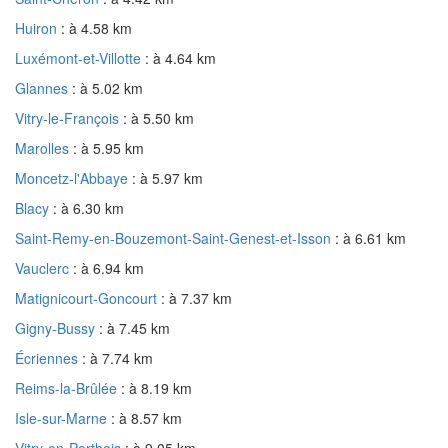
Huiron
: à 4.58 km
Luxémont-et-Villotte
: à 4.64 km
Glannes
: à 5.02 km
Vitry-le-François
: à 5.50 km
Marolles
: à 5.95 km
Moncetz-l'Abbaye
: à 5.97 km
Blacy
: à 6.30 km
Saint-Remy-en-Bouzemont-Saint-Genest-et-Isson
: à 6.61 km
Vauclerc
: à 6.94 km
Matignicourt-Goncourt
: à 7.37 km
Gigny-Bussy
: à 7.45 km
Écriennes
: à 7.74 km
Reims-la-Brûlée
: à 8.19 km
Isle-sur-Marne
: à 8.57 km
Vitry-en-Perthois
: à 9.05 km