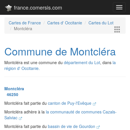
france.comersis.com
Toggl
navig
Cartes de France
Cartes d' Occitanie
Cartes du Lot
Montcléra
Commune de Montcléra
Montcléra est une commune du
département du Lot
, dans
la
région d' Occitanie.
Montcléra
46250
Montcléra fait partie du
canton de Puy-l'Evêque
Montcléra adhère à la
la communauté de communes Cazals-
Salviac
Montcléra fait partie du
bassin de vie de Gourdon