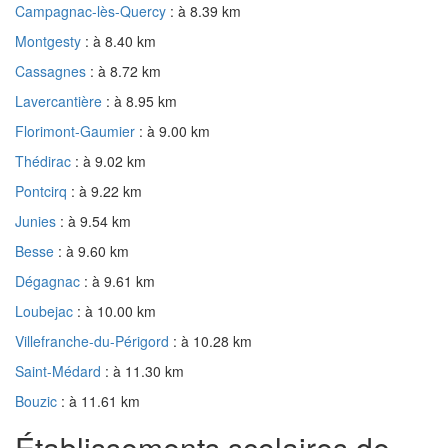
Campagnac-lès-Quercy
: à 8.39 km
Montgesty
: à 8.40 km
Cassagnes
: à 8.72 km
Lavercantière
: à 8.95 km
Florimont-Gaumier
: à 9.00 km
Thédirac
: à 9.02 km
Pontcirq
: à 9.22 km
Junies
: à 9.54 km
Besse
: à 9.60 km
Dégagnac
: à 9.61 km
Loubejac
: à 10.00 km
Villefranche-du-Périgord
: à 10.28 km
Saint-Médard
: à 11.30 km
Bouzic
: à 11.61 km
Établissements scolaires de