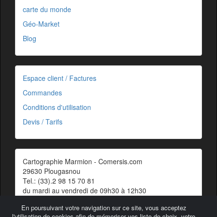
carte du monde
Géo-Market
Blog
Espace client / Factures
Commandes
Conditions d'utilisation
Devis / Tarifs
Cartographie Marmion - Comersis.com
29630 Plougasnou
Tel.: (33).2 98 15 70 81
du mardi au vendredi de 09h30 à 12h30
Siret : 387 676 828 00057
En poursuivant votre navigation sur ce site, vous acceptez
Contact
l'utilisation de cookies afin de mémoriser vos liste de choix, votre