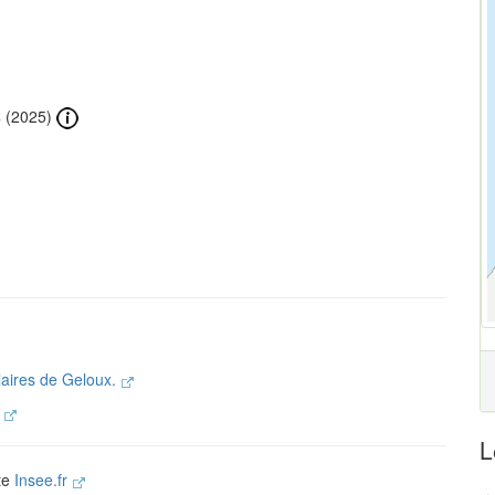
s
(2025)
laires de Geloux.
.
L
ite
Insee.fr