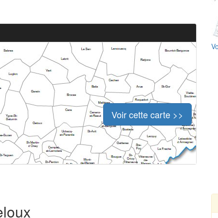
Vo
Voir cette carte >>
eloux