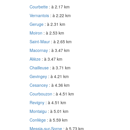
Courbette
: à 2.17 km
Vernantois
: à 2.22 km
Geruge
: à 2.31 km
Moiron
: à 2.53 km
Saint-Maur
: à 2.65 km
Macornay
: à 3.47 km
Alièze
: à 3.47 km
Chailleuse
: à 3.71 km
Gevingey
: à 4.21 km
Cesancey
: à 4.36 km
Courbouzon
: à 4.51 km
Revigny
: à 4.51 km
Montaigu
: à 5.01 km
Conliège
: à 5.59 km
Messia-sur-Sorne
: à 5.73 km