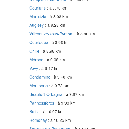
Courlans
: à 7.70 km
Marnézia
: à 8.08 km
Augisey
: à 8.28 km
Villeneuve-sous-Pymont
: à 8.40 km
Courlaoux
: à 8.96 km
Chille
: à 8.98 km
Mérona
: à 9.08 km
Vevy
: à 9.17 km
Condamine
: à 9.46 km
Moutonne
: à 9.73 km
Beaufort-Orbagna
: à 9.87 km
Pannessières
: à 9.90 km
Beffia
: à 10.07 km
Rothonay
: à 10.25 km
Savigny-en-Revermont
: à 10.35 km