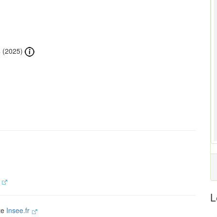
s
(2025)
.
L
ite
Insee.fr