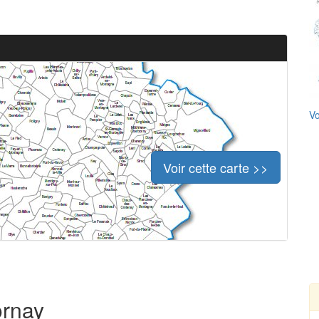
Vo
Voir cette carte >>
ornay