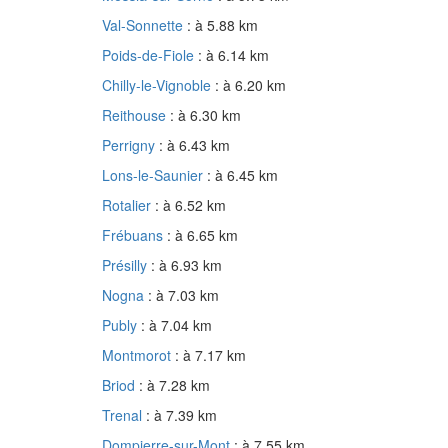
Val-Sonnette
: à 5.88 km
Poids-de-Fiole
: à 6.14 km
Chilly-le-Vignoble
: à 6.20 km
Reithouse
: à 6.30 km
Perrigny
: à 6.43 km
Lons-le-Saunier
: à 6.45 km
Rotalier
: à 6.52 km
Frébuans
: à 6.65 km
Présilly
: à 6.93 km
Nogna
: à 7.03 km
Publy
: à 7.04 km
Montmorot
: à 7.17 km
Briod
: à 7.28 km
Trenal
: à 7.39 km
Dompierre-sur-Mont
: à 7.55 km