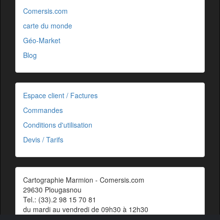
Comersis.com
carte du monde
Géo-Market
Blog
Espace client / Factures
Commandes
Conditions d'utilisation
Devis / Tarifs
Cartographie Marmion - Comersis.com
29630 Plougasnou
Tel.: (33).2 98 15 70 81
du mardi au vendredi de 09h30 à 12h30
Siret : 387 676 828 00057