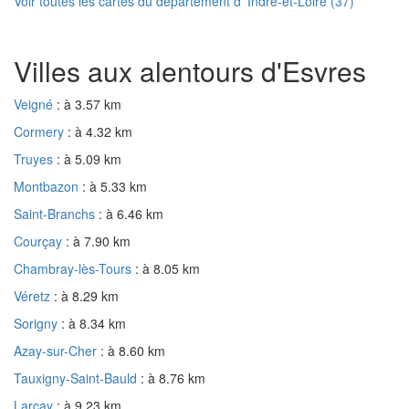
Voir toutes les cartes du département d' Indre-et-Loire (37)
Villes aux alentours d'Esvres
Veigné
: à 3.57 km
Cormery
: à 4.32 km
Truyes
: à 5.09 km
Montbazon
: à 5.33 km
Saint-Branchs
: à 6.46 km
Courçay
: à 7.90 km
Chambray-lès-Tours
: à 8.05 km
Véretz
: à 8.29 km
Sorigny
: à 8.34 km
Azay-sur-Cher
: à 8.60 km
Tauxigny-Saint-Bauld
: à 8.76 km
Larçay
: à 9.23 km