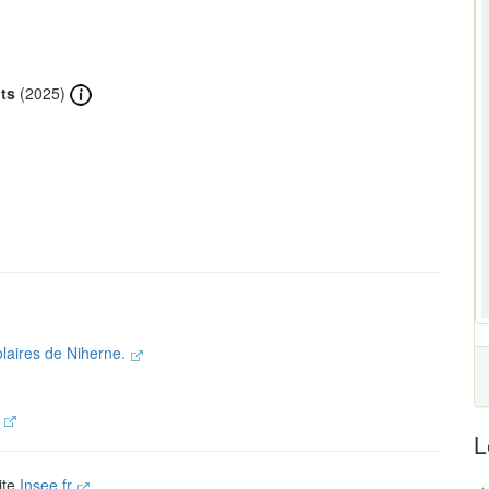
ts
(2025)
olaires de Niherne.
.
L
ite
Insee.fr