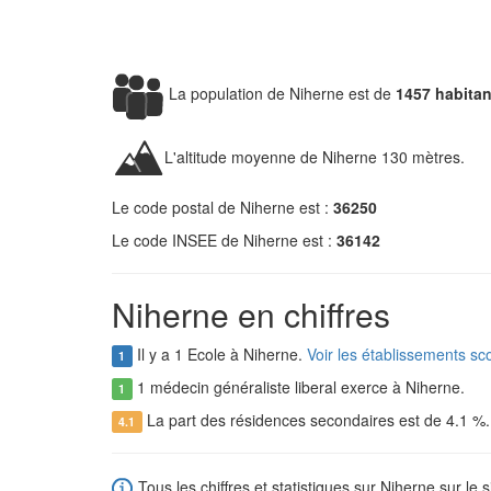
La population de Niherne est de
1457 habitan
L'altitude moyenne de Niherne 130 mètres.
Le code postal de Niherne est :
36250
Le code INSEE de Niherne est :
36142
Niherne en chiffres
Il y a 1 Ecole à Niherne.
Voir les établissements sc
1
1 médecin généraliste liberal exerce à Niherne.
1
La part des résidences secondaires est de 4.1 %
4.1
Tous les chiffres et statistiques sur Niherne sur le s