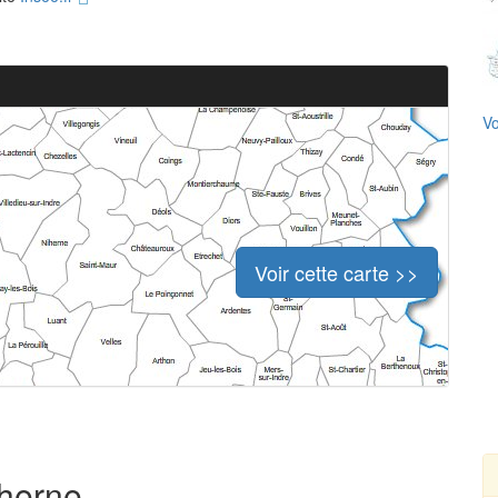
Vo
Voir cette carte >>
iherne