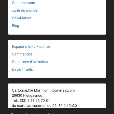
Comersis.com
carte du monde
Géo-Market
Blog
Espace client / Factures
Commandes
Conditions d'utilisation
Devis / Tarifs
Cartographie Marmion - Comersis.com
29630 Plougasnou
Tel.: (33).2 98 15 70 81
du mardi au vendredi de 09h30 à 12h30
Siret : 387 676 828 00057