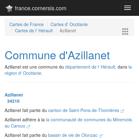
france.comersis.com
Toggl
navig
Cartes de France
Cartes d' Occitanie
Cartes de l' Hérault
Azillanet
Commune d'Azillanet
Azillanet est une commune du
département de l' Hérault
, dans
la
région d' Occitanie.
Azillanet
34210
Azillanet fait partie du
canton de Saint-Pons-de-Thomières
Azillanet adhère à la
la communauté de communes du Minervois
au Caroux
Azillanet fait partie du
bassin de vie de Olonzac