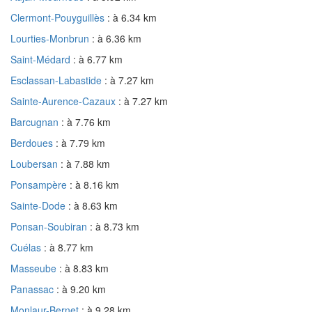
Clermont-Pouyguillès
: à 6.34 km
Lourties-Monbrun
: à 6.36 km
Saint-Médard
: à 6.77 km
Esclassan-Labastide
: à 7.27 km
Sainte-Aurence-Cazaux
: à 7.27 km
Barcugnan
: à 7.76 km
Berdoues
: à 7.79 km
Loubersan
: à 7.88 km
Ponsampère
: à 8.16 km
Sainte-Dode
: à 8.63 km
Ponsan-Soubiran
: à 8.73 km
Cuélas
: à 8.77 km
Masseube
: à 8.83 km
Panassac
: à 9.20 km
Monlaur-Bernet
: à 9.28 km