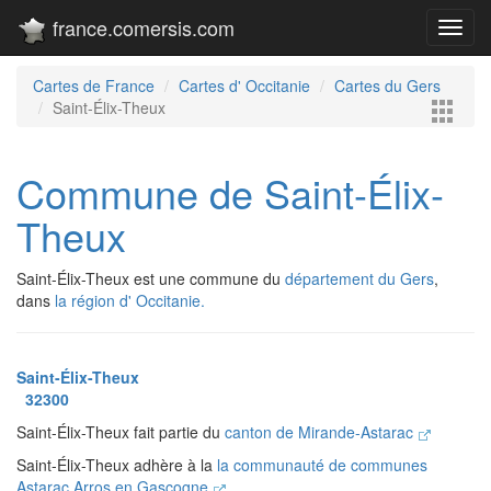
france.comersis.com
Toggl
navig
Cartes de France
Cartes d' Occitanie
Cartes du Gers
Saint-Élix-Theux
Commune de Saint-Élix-
Theux
Saint-Élix-Theux est une commune du
département du Gers
,
dans
la région d' Occitanie.
Saint-Élix-Theux
32300
Saint-Élix-Theux fait partie du
canton de Mirande-Astarac
Saint-Élix-Theux adhère à la
la communauté de communes
Astarac Arros en Gascogne