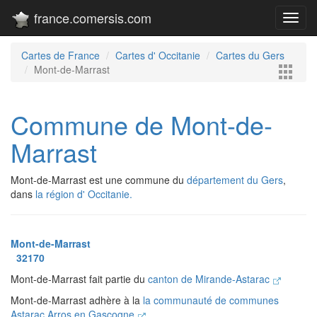
france.comersis.com
Toggl
navig
Cartes de France
Cartes d' Occitanie
Cartes du Gers
Mont-de-Marrast
Commune de Mont-de-
Marrast
Mont-de-Marrast est une commune du
département du Gers
,
dans
la région d' Occitanie.
Mont-de-Marrast
32170
Mont-de-Marrast fait partie du
canton de Mirande-Astarac
Mont-de-Marrast adhère à la
la communauté de communes
Astarac Arros en Gascogne