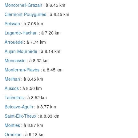
Moncorneil-Grazan
: à 6.45 km
Clermont-Pouyguillès
: à 6.45 km
Seissan
: à 7.08 km
Lagarde-Hachan
: à 7.26 km
Arrouède
: à 7.74 km
Aujan-Mournède
: à 8.14 km
Moncassin
: à 8.32 km
Monferran-Plavès
: à 8.45 km
Meilhan
: à 8.45 km
Aussos
: à 8.50 km
Tachoires
: à 8.52 km
Betcave-Aguin
: à 8.77 km
Saint-Élix-Theux
: à 8.83 km
Monties
: à 8.87 km
Ornézan
: à 9.18 km