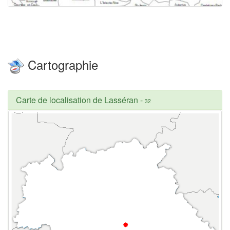
Cartographie
Carte de localisation de Lasséran
-
32