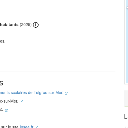
 habitants
(2025)
es.
s
ements scolaires de Telgruc-sur-Mer.
uc-sur-Mer.
 %.
L
 sur le site
Insee.fr