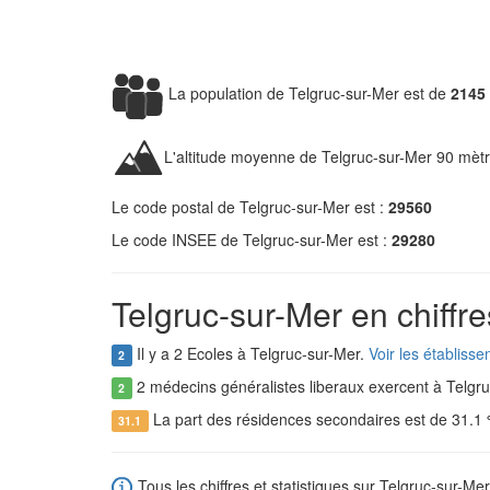
La population de Telgruc-sur-Mer est de
2145
L'altitude moyenne de Telgruc-sur-Mer 90 mètr
Le code postal de Telgruc-sur-Mer est :
29560
Le code INSEE de Telgruc-sur-Mer est :
29280
Telgruc-sur-Mer en chiffre
Il y a 2 Ecoles à Telgruc-sur-Mer.
Voir les établiss
2
2 médecins généralistes liberaux exercent à Telgr
2
La part des résidences secondaires est de 31.1
31.1
Tous les chiffres et statistiques sur Telgruc-sur-Mer