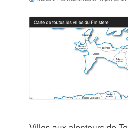
Carte de toutes les villes du Finistère
Villes aux alentours de T