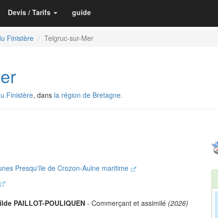
Devis / Tarifs
guide
u Finistère
Telgruc-sur-Mer
Mer
u Finistère
, dans
la région de Bretagne.
es Presqu'île de Crozon-Aulne maritime
ilde PAILLOT-POULIQUEN
- Commerçant et assimilé
(2026)