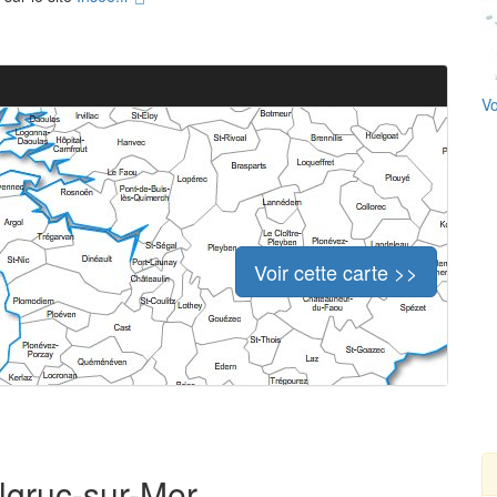
Vo
Voir cette carte >>
elgruc-sur-Mer