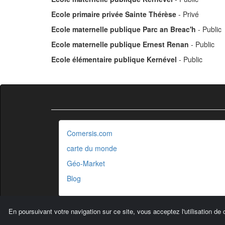
Ecole primaire privée Sainte Thérèse
- Privé
Ecole maternelle publique Parc an Breac'h
- Public
Ecole maternelle publique Ernest Renan
- Public
Ecole élémentaire publique Kernével
- Public
Comersis.com
carte du monde
Géo-Market
Blog
En poursuivant votre navigation sur ce site, vous acceptez l'utilisation de 