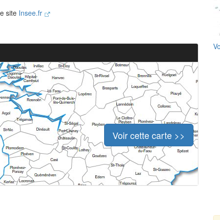
le site
Insee.fr
Vo
Voir cette carte >>