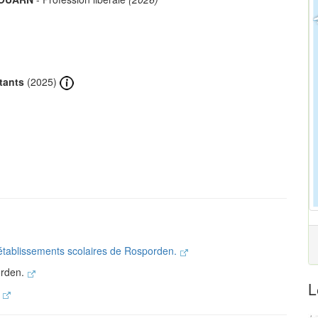
tants
(2025)
 établissements scolaires de Rosporden.
orden.
L
.