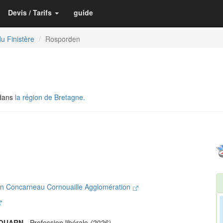
Devis / Tarifs
guide
u Finistère
Rosporden
 dans
la région de Bretagne.
n Concarneau Cornouaille Agglomération
SOUARN
- Profession libérale
(2026)