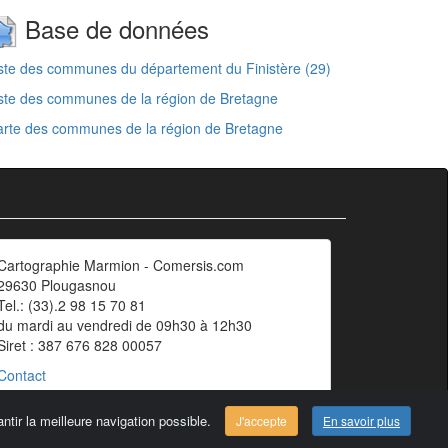
Base de données
ste des communes du département du Finistère (29)
ste des communes de la région de Bretagne
rte des communes de la région de Bretagne
Cartographie Marmion - Comersis.com
29630 Plougasnou
Tel.: (33).2 98 15 70 81
du mardi au vendredi de 09h30 à 12h30
Siret : 387 676 828 00057
Contact
ntir la meilleure navigation possible.
J'accepte
En savoir plus