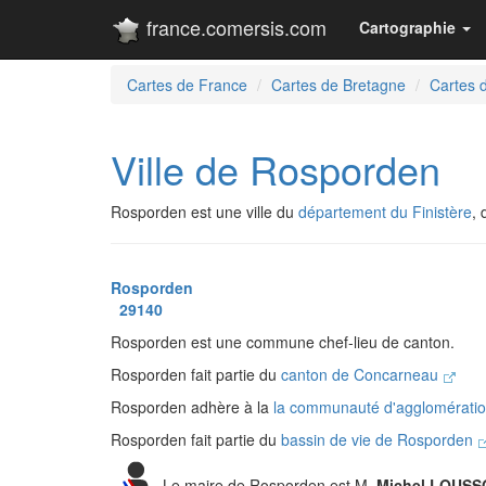
france.comersis.com
Cartographie
Cartes de France
Cartes de Bretagne
Cartes d
Ville de Rosporden
Rosporden est une ville du
département du Finistère
,
Rosporden
29140
Rosporden est une commune chef-lieu de canton.
Rosporden fait partie du
canton de Concarneau
Rosporden adhère à la
la communauté d'agglomératio
Rosporden fait partie du
bassin de vie de Rosporden
Le maire de Rosporden est M.
Michel LOUS