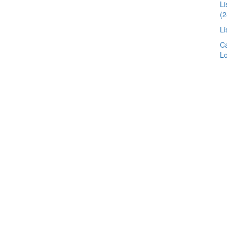
Li
(2
Li
Ca
Lo