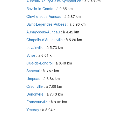
Auneau-Bleury-Saint-Symphorien
: à 2.48 km
Béville-le-Comte
: à 2.85 km
Oinville-sous-Auneau
: à 2.87 km
Saint-Léger-des-Aubées
: à 3.90 km
Aunay-sous-Auneau
: à 4.42 km
Chapelle-d'Aunainville
: à 5.20 km
Levainville
: à 5.73 km
Voise
: à 6.01 km
Gué-de-Longroi
: à 6.48 km
Santeuil
: à 6.57 km
Umpeau
: à 6.84 km
Orsonville
: à 7.09 km
Denonville
: à 7.43 km
Francourville
: à 8.02 km
Ymeray
: à 8.04 km