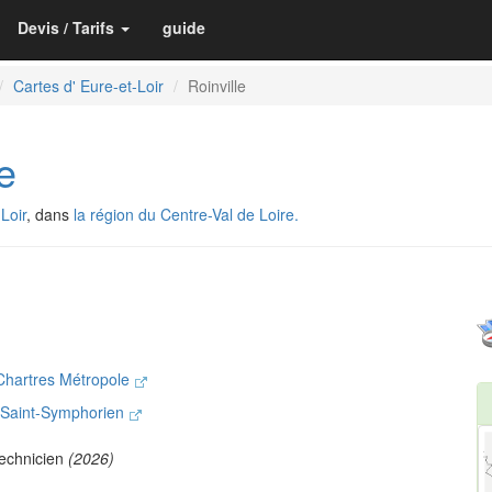
Devis / Tarifs
guide
Cartes d' Eure-et-Loir
Roinville
e
Loir
, dans
la région du Centre-Val de Loire.
Chartres Métropole
y-Saint-Symphorien
echnicien
(2026)