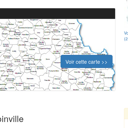
Vo
(2
Voir cette carte >>
inville