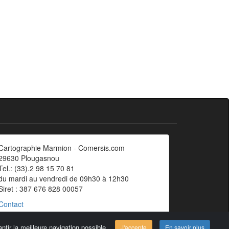
Cartographie Marmion - Comersis.com
29630 Plougasnou
Tel.: (33).2 98 15 70 81
du mardi au vendredi de 09h30 à 12h30
Siret : 387 676 828 00057
Contact
ntir la meilleure navigation possible.
J'accepte
En savoir plus