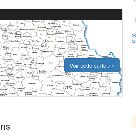
Vo
(2
Voir cette carte >>
ins