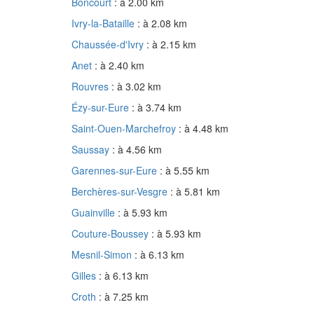
Boncourt
: à 2.00 km
Ivry-la-Bataille
: à 2.08 km
Chaussée-d'Ivry
: à 2.15 km
Anet
: à 2.40 km
Rouvres
: à 3.02 km
Ézy-sur-Eure
: à 3.74 km
Saint-Ouen-Marchefroy
: à 4.48 km
Saussay
: à 4.56 km
Garennes-sur-Eure
: à 5.55 km
Berchères-sur-Vesgre
: à 5.81 km
Guainville
: à 5.93 km
Couture-Boussey
: à 5.93 km
Mesnil-Simon
: à 6.13 km
Gilles
: à 6.13 km
Croth
: à 7.25 km