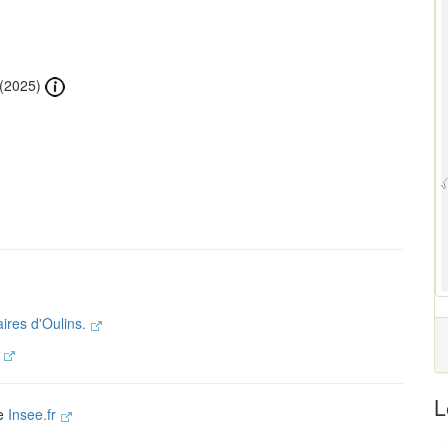
(2025)
aires d'Oulins.
.
L
te
Insee.fr