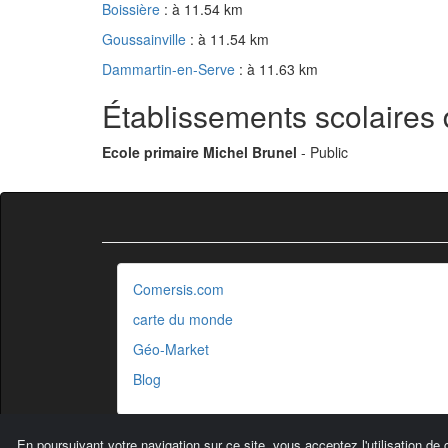
Boissière
: à 11.54 km
Goussainville
: à 11.54 km
Dammartin-en-Serve
: à 11.63 km
Établissements scolaires 
Ecole primaire Michel Brunel
- Public
Comersis.com
carte du monde
Géo-Market
Blog
En poursuivant votre navigation sur ce site, vous acceptez l'utilisation de 