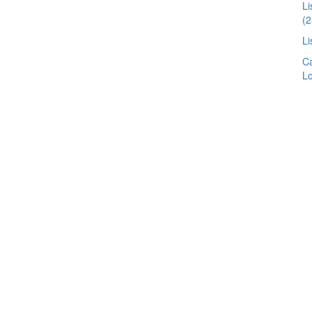
Li
(2
Li
Ca
Lo