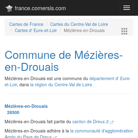
france.comersis.com
Toggl
navig
Cartes de France
Cartes du Centre-Val de Loire
Cartes d' Eure-et-Loir
Mézières-en-Drouais
Commune de Mézières-
en-Drouais
Mézières-en-Drouais est une commune du
département d' Eure-
et-Loir
, dans
la région du Centre-Val de Loire.
Mézières-en-Drouais
28500
Mézières-en-Drouais fait partie du
canton de Dreux-2
Mézières-en-Drouais adhère à la
la communauté d'agglomération
Agglo du Pays de Dreux