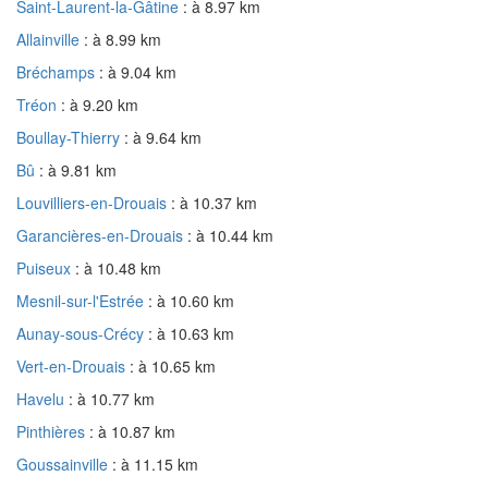
Saint-Laurent-la-Gâtine
: à 8.97 km
Allainville
: à 8.99 km
Bréchamps
: à 9.04 km
Tréon
: à 9.20 km
Boullay-Thierry
: à 9.64 km
Bû
: à 9.81 km
Louvilliers-en-Drouais
: à 10.37 km
Garancières-en-Drouais
: à 10.44 km
Puiseux
: à 10.48 km
Mesnil-sur-l'Estrée
: à 10.60 km
Aunay-sous-Crécy
: à 10.63 km
Vert-en-Drouais
: à 10.65 km
Havelu
: à 10.77 km
Pinthières
: à 10.87 km
Goussainville
: à 11.15 km