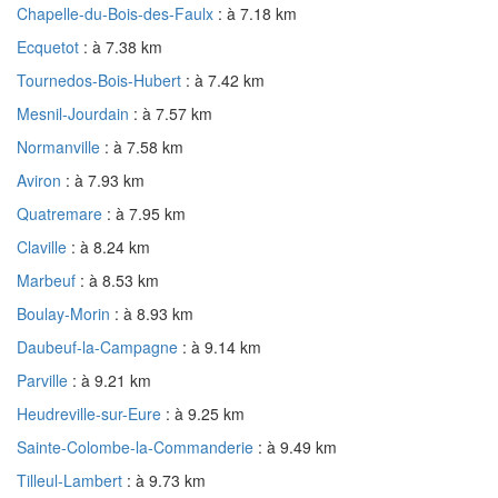
Chapelle-du-Bois-des-Faulx
: à 7.18 km
Ecquetot
: à 7.38 km
Tournedos-Bois-Hubert
: à 7.42 km
Mesnil-Jourdain
: à 7.57 km
Normanville
: à 7.58 km
Aviron
: à 7.93 km
Quatremare
: à 7.95 km
Claville
: à 8.24 km
Marbeuf
: à 8.53 km
Boulay-Morin
: à 8.93 km
Daubeuf-la-Campagne
: à 9.14 km
Parville
: à 9.21 km
Heudreville-sur-Eure
: à 9.25 km
Sainte-Colombe-la-Commanderie
: à 9.49 km
Tilleul-Lambert
: à 9.73 km