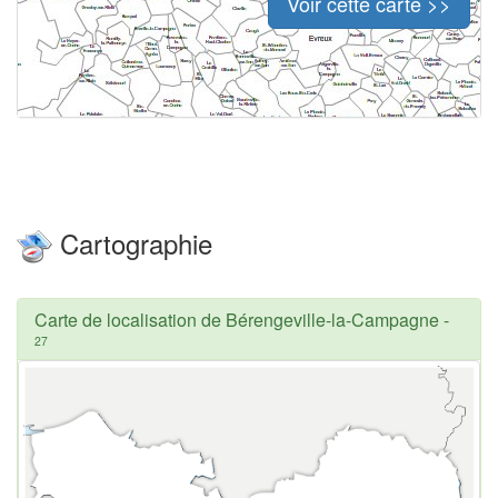
Voir cette carte >>
Cartographie
Carte de localisation de Bérengeville-la-Campagne
-
27