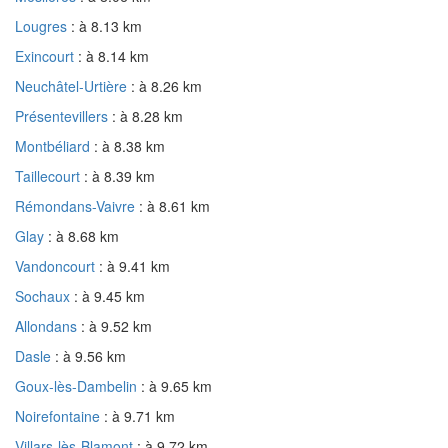
Lougres
: à 8.13 km
Exincourt
: à 8.14 km
Neuchâtel-Urtière
: à 8.26 km
Présentevillers
: à 8.28 km
Montbéliard
: à 8.38 km
Taillecourt
: à 8.39 km
Rémondans-Vaivre
: à 8.61 km
Glay
: à 8.68 km
Vandoncourt
: à 9.41 km
Sochaux
: à 9.45 km
Allondans
: à 9.52 km
Dasle
: à 9.56 km
Goux-lès-Dambelin
: à 9.65 km
Noirefontaine
: à 9.71 km
Villars-lès-Blamont
: à 9.72 km