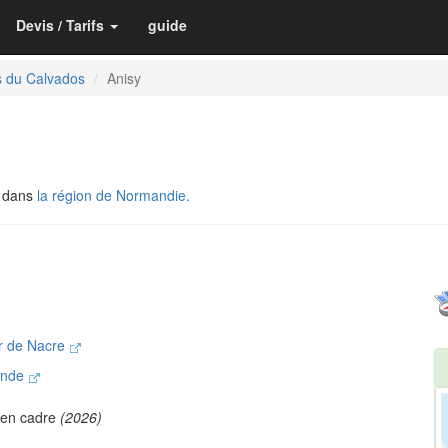
Devis / Tarifs
guide
s du Calvados
Anisy
, dans
la région de Normandie.
r de Nacre
rande
ien cadre
(2026)