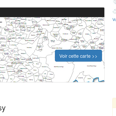
Vo
Voir cette carte >>
sy