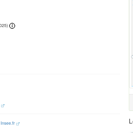
025)
.
L
e
Insee.fr