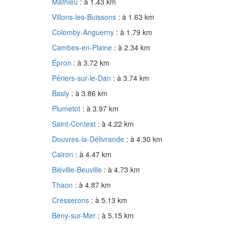
Mathieu
: à 1.43 km
Villons-les-Buissons
: à 1.63 km
Colomby-Anguerny
: à 1.79 km
Cambes-en-Plaine
: à 2.34 km
Épron
: à 3.72 km
Périers-sur-le-Dan
: à 3.74 km
Basly
: à 3.86 km
Plumetot
: à 3.97 km
Saint-Contest
: à 4.22 km
Douvres-la-Délivrande
: à 4.30 km
Cairon
: à 4.47 km
Biéville-Beuville
: à 4.73 km
Thaon
: à 4.87 km
Cresserons
: à 5.13 km
Bény-sur-Mer
: à 5.15 km