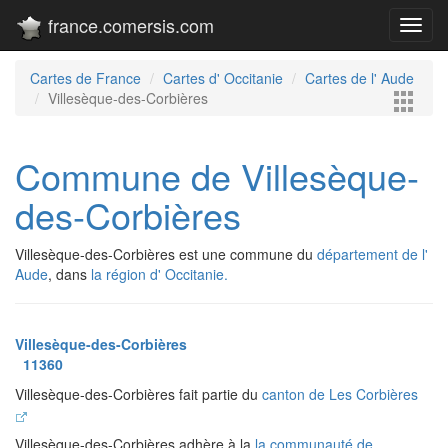
france.comersis.com
Toggl
navig
Cartes de France
Cartes d' Occitanie
Cartes de l' Aude
Villesèque-des-Corbières
Commune de Villesèque-
des-Corbières
Villesèque-des-Corbières est une commune du
département de l'
Aude
, dans
la région d' Occitanie.
Villesèque-des-Corbières
11360
Villesèque-des-Corbières fait partie du
canton de Les Corbières
Villesèque-des-Corbières adhère à la
la communauté de