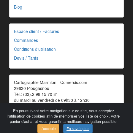
Blog
Espace client / Factures
Commandes
Conditions d'utilisation
Devis / Tarifs
Cartographie Marmion - Comersis.com
29630 Plougasnou
Tel.: (33).2 98 15 70 81
du mardi au vendredi de 09h30 à 12h30
Siret : 387 676 828 00057
En poursuivant votre navigation sur ce site, vous acceptez
Contact
l'utilisation de cookies afin de mémoriser vos liste de choix, votre
panier d'achat et vous garantir la meilleure navigation possible.
J'accepte
En savoir plus