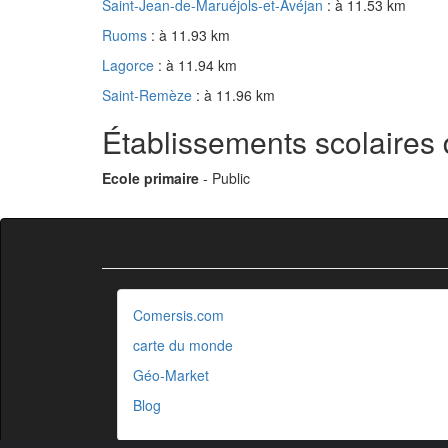
Saint-Jean-de-Maruéjols-et-Avéjan
: à 11.53 km
Ruoms
: à 11.93 km
Lagorce
: à 11.94 km
Saint-Remèze
: à 11.96 km
Établissements scolaires
Ecole primaire
- Public
Comersis.com
carte du monde
Géo-Market
Blog