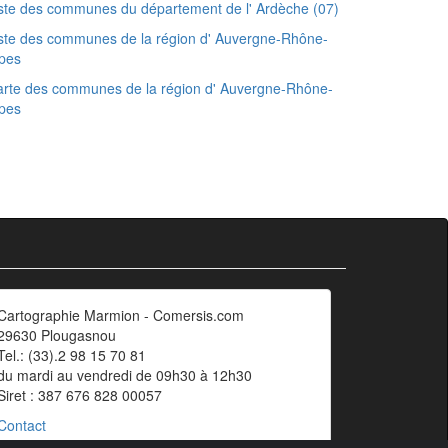
ste des communes du département de l' Ardèche (07)
ste des communes de la région d' Auvergne-Rhône-
pes
rte des communes de la région d' Auvergne-Rhône-
pes
Cartographie Marmion - Comersis.com
29630 Plougasnou
Tel.: (33).2 98 15 70 81
du mardi au vendredi de 09h30 à 12h30
Siret : 387 676 828 00057
Contact