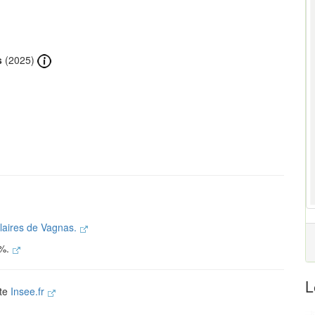
s
(2025)
olaires de Vagnas.
 %.
L
ite
Insee.fr