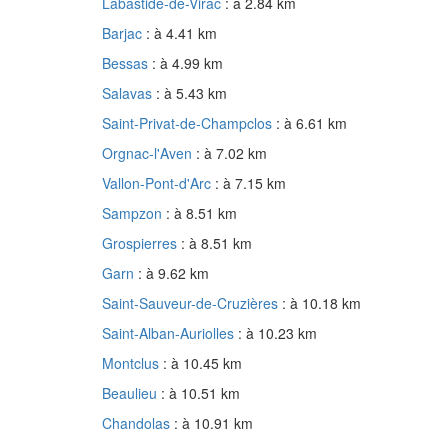
Labastide-de-Virac
: à 2.84 km
Barjac
: à 4.41 km
Bessas
: à 4.99 km
Salavas
: à 5.43 km
Saint-Privat-de-Champclos
: à 6.61 km
Orgnac-l'Aven
: à 7.02 km
Vallon-Pont-d'Arc
: à 7.15 km
Sampzon
: à 8.51 km
Grospierres
: à 8.51 km
Garn
: à 9.62 km
Saint-Sauveur-de-Cruzières
: à 10.18 km
Saint-Alban-Auriolles
: à 10.23 km
Montclus
: à 10.45 km
Beaulieu
: à 10.51 km
Chandolas
: à 10.91 km