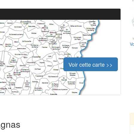
Vo
Voir cette carte >>
agnas