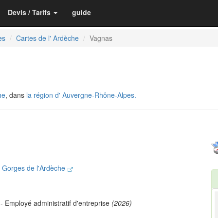
Devis / Tarifs
guide
es
Cartes de l' Ardèche
Vagnas
he
, dans
la région d' Auvergne-Rhône-Alpes.
Gorges de l'Ardèche
- Employé administratif d'entreprise
(2026)