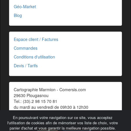
Géo-Market
Blog
Espace client / Factures
Commandes
Conditions d'utilisation
Devis / Tarifs
Cartographie Marmion - Comersis.com
29630 Plougasnou
Tel.: (33).2 98 15 70 81
du mardi au vendredi de 09h30 à 12h30
Siret : 387 676 828 00057
En poursuivant votre navigation sur ce site, vous acceptez
Contact
l'utilisation de cookies afin de mémoriser vos liste de choix, votre
panier d'achat et vous garantir la meilleure navigation possible.