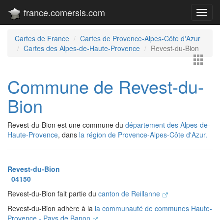
france.comersis.com
Toggl
navig
Cartes de France
Cartes de Provence-Alpes-Côte d'Azur
Cartes des Alpes-de-Haute-Provence
Revest-du-Bion
Commune de Revest-du-
Bion
Revest-du-Bion est une commune du
département des Alpes-de-
Haute-Provence
, dans
la région de Provence-Alpes-Côte d'Azur.
Revest-du-Bion
04150
Revest-du-Bion fait partie du
canton de Reillanne
Revest-du-Bion adhère à la
la communauté de communes Haute-
Provence - Pays de Banon