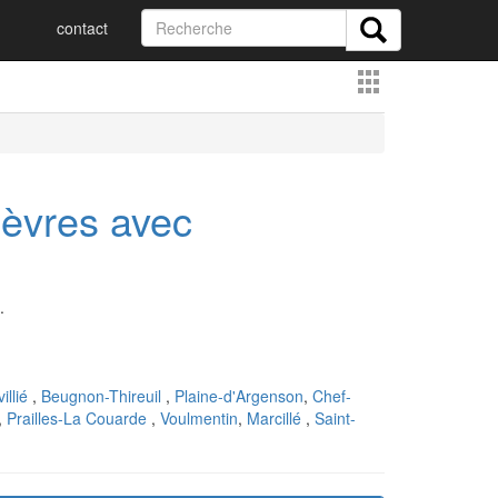
contact
èvres avec
.
villié
,
Beugnon-Thireuil
,
Plaine-d'Argenson
,
Chef-
,
Prailles-La Couarde
,
Voulmentin
,
Marcillé
,
Saint-