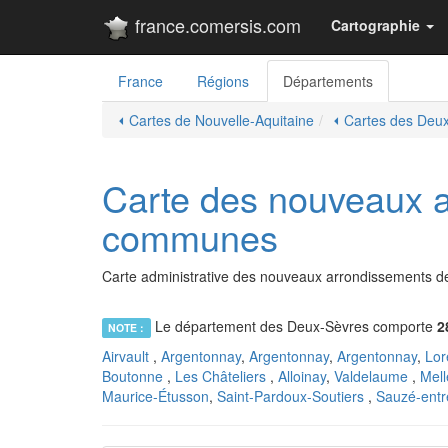
france.comersis.com
Cartographie
France
Régions
Départements
⏴ Cartes de Nouvelle-Aquitaine
⏴ Cartes des Deu
Carte des nouveaux 
communes
Carte administrative des nouveaux arrondissements des 
Le département des Deux-Sèvres comporte
2
NOTE :
Airvault
,
Argentonnay
,
Argentonnay
,
Argentonnay
,
Lor
Boutonne
,
Les Châteliers
,
Alloinay
,
Valdelaume
,
Mel
Maurice-Étusson
,
Saint-Pardoux-Soutiers
,
Sauzé-entr