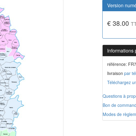
Version numé
€ 38.00
T
Informations 
référence: FR
livraison
par té
Téléchargez un
Questions à prop
Bon de comman
Modes de règlem