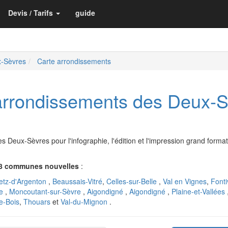
Devis / Tarifs
guide
x-Sèvres
Carte arrondissements
arrondissements des Deux-S
Deux-Sèvres pour l'infographie, l'édition et l'impression grand format
8 communes nouvelles
:
etz-d'Argenton
,
Beaussais-Vitré
,
Celles-sur-Belle
,
Val en Vignes
,
Fonti
le
,
Moncoutant-sur-Sèvre
,
Aigondigné
,
Aigondigné
,
Plaine-et-Vallées
e-Bois
,
Thouars
et
Val-du-Mignon
.