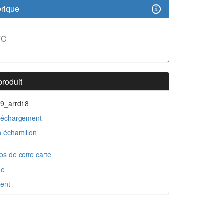
rique
TC
produit
79_arrd18
léchargement
 échantillon
os de cette carte
de
ent